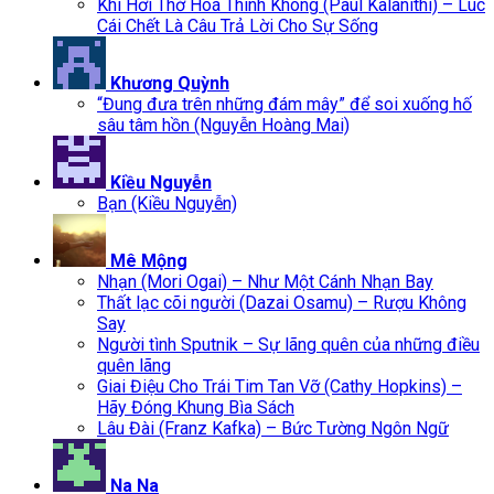
Khi Hơi Thở Hoá Thinh Không (Paul Kalanithi) – Lúc
Cái Chết Là Câu Trả Lời Cho Sự Sống
Khương Quỳnh
“Đung đưa trên những đám mây” để soi xuống hố
sâu tâm hồn (Nguyễn Hoàng Mai)
Kiều Nguyễn
Bạn (Kiều Nguyễn)
Mê Mộng
Nhạn (Mori Ogai) – Như Một Cánh Nhạn Bay
Thất lạc cõi người (Dazai Osamu) – Rượu Không
Say
Người tình Sputnik – Sự lãng quên của những điều
quên lãng
Giai Điệu Cho Trái Tim Tan Vỡ (Cathy Hopkins) –
Hãy Đóng Khung Bìa Sách
Lâu Đài (Franz Kafka) – Bức Tường Ngôn Ngữ
Na Na