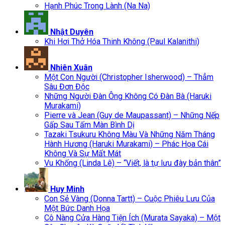
Hạnh Phúc Trong Lành (Na Na)
Nhật Duyên
Khi Hơi Thở Hóa Thinh Không (Paul Kalanithi)
Nhiên Xuân
Một Con Người (Christopher Isherwood) – Thẳm
Sâu Đơn Độc
Những Người Đàn Ông Không Có Đàn Bà (Haruki
Murakami)
Pierre và Jean (Guy de Maupassant) – Những Nếp
Gấp Sau Tấm Màn Bình Dị
Tazaki Tsukuru Không Màu Và Những Năm Tháng
Hành Hương (Haruki Murakami) – Phác Họa Cái
Không Và Sự Mất Mát
Vu Khống (Linda Lê) – “Viết, là tự lưu đày bản thân”
Huy Minh
Con Sẻ Vàng (Donna Tartt) – Cuộc Phiêu Lưu Của
Một Bức Danh Họa
Cô Nàng Cửa Hàng Tiện Ích (Murata Sayaka) – Một