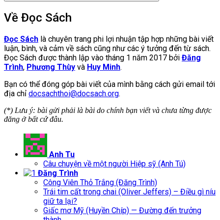
Về Đọc Sách
Đọc Sách
là chuyên trang phi lợi nhuận tập hợp những bài viết
luận, bình, và cảm về sách cũng như các ý tưởng đến từ sách.
Đọc Sách được thành lập vào tháng 1 năm 2017 bởi
Đăng
Trình
,
Phương Thùy
và
Huy Minh
.
Bạn có thể đóng góp bài viết của mình bằng cách gửi email tới
địa chỉ
docsachthoi@docsach.org
.
(*) Lưu ý: bài gửi phải là bài do chính bạn viết và chưa từng được
đăng ở bất cứ đâu.
Anh Tu
Câu chuyện về một người Hiệp sỹ (Anh Tú)
Đăng Trình
Công Viên Thỏ Trắng (Đăng Trình)
Trái tim cất trong chai (Oliver Jeffers) – Điều gì níu
giữ ta lại?
Giấc mơ Mỹ (Huyền Chíp) — Đường đến trưởng
thành