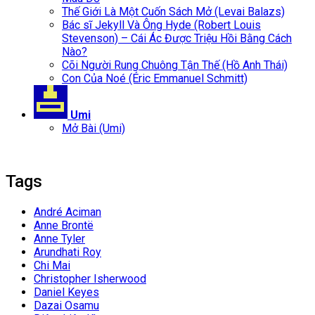
Thế Giới Là Một Cuốn Sách Mở (Levai Balazs)
Bác sĩ Jekyll Và Ông Hyde (Robert Louis
Stevenson) – Cái Ác Được Triệu Hồi Bằng Cách
Nào?
Cõi Người Rung Chuông Tận Thế (Hồ Anh Thái)
Con Của Noé (Éric Emmanuel Schmitt)
Umi
Mở Bài (Umi)
Tags
André Aciman
Anne Brontë
Anne Tyler
Arundhati Roy
Chi Mai
Christopher Isherwood
Daniel Keyes
Dazai Osamu