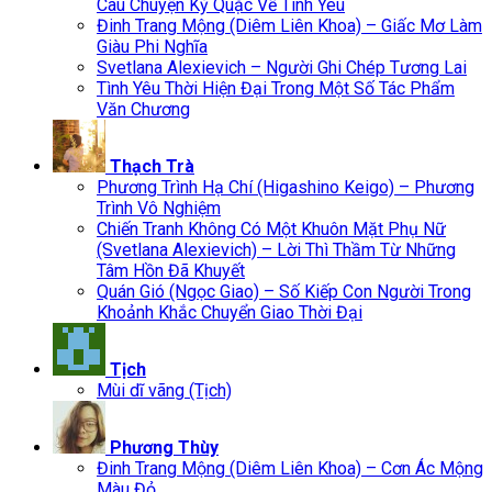
Câu Chuyện Kỳ Quặc Về Tình Yêu
Đinh Trang Mộng (Diêm Liên Khoa) – Giấc Mơ Làm
Giàu Phi Nghĩa
Svetlana Alexievich – Người Ghi Chép Tương Lai
Tình Yêu Thời Hiện Đại Trong Một Số Tác Phẩm
Văn Chương
Thạch Trà
Phương Trình Hạ Chí (Higashino Keigo) – Phương
Trình Vô Nghiệm
Chiến Tranh Không Có Một Khuôn Mặt Phụ Nữ
(Svetlana Alexievich) – Lời Thì Thầm Từ Những
Tâm Hồn Đã Khuyết
Quán Gió (Ngọc Giao) – Số Kiếp Con Người Trong
Khoảnh Khắc Chuyển Giao Thời Đại
Tịch
Mùi dĩ vãng (Tịch)
Phương Thùy
Đinh Trang Mộng (Diêm Liên Khoa) – Cơn Ác Mộng
Màu Đỏ