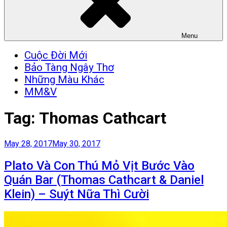
Menu
Cuộc Đời Mới
Bảo Tàng Ngây Thơ
Những Màu Khác
MM&V
Tag:
Thomas Cathcart
Posted
May 28, 2017
May 30, 2017
on
Plato Và Con Thú Mỏ Vịt Bước Vào
Quán Bar (Thomas Cathcart & Daniel
Klein) – Suýt Nữa Thì Cười