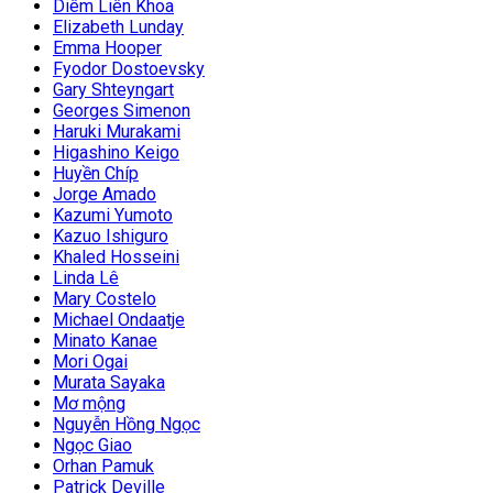
Diêm Liên Khoa
Elizabeth Lunday
Emma Hooper
Fyodor Dostoevsky
Gary Shteyngart
Georges Simenon
Haruki Murakami
Higashino Keigo
Huyền Chíp
Jorge Amado
Kazumi Yumoto
Kazuo Ishiguro
Khaled Hosseini
Linda Lê
Mary Costelo
Michael Ondaatje
Minato Kanae
Mori Ogai
Murata Sayaka
Mơ mộng
Nguyễn Hồng Ngọc
Ngọc Giao
Orhan Pamuk
Patrick Deville