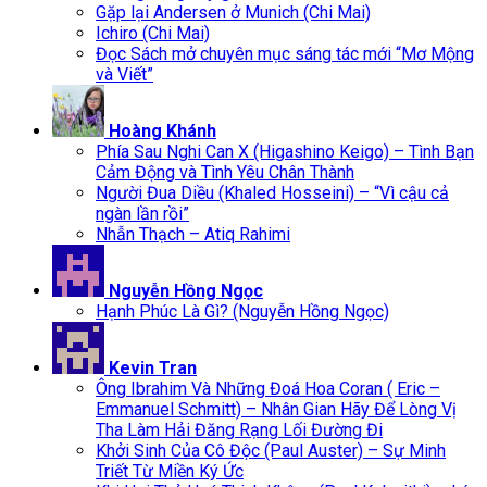
Gặp lại Andersen ở Munich (Chi Mai)
Ichiro (Chi Mai)
Đọc Sách mở chuyên mục sáng tác mới “Mơ Mộng
và Viết”
Hoàng Khánh
Phía Sau Nghi Can X (Higashino Keigo) – Tình Bạn
Cảm Động và Tình Yêu Chân Thành
Người Đua Diều (Khaled Hosseini) – “Vì cậu cả
ngàn lần rồi”
Nhẫn Thạch – Atiq Rahimi
Nguyễn Hồng Ngọc
Hạnh Phúc Là Gì? (Nguyễn Hồng Ngọc)
Kevin Tran
Ông Ibrahim Và Những Đoá Hoa Coran ( Eric –
Emmanuel Schmitt) – Nhân Gian Hãy Để Lòng Vị
Tha Làm Hải Đăng Rạng Lối Đường Đi
Khởi Sinh Của Cô Độc (Paul Auster) – Sự Minh
Triết Từ Miền Ký Ức