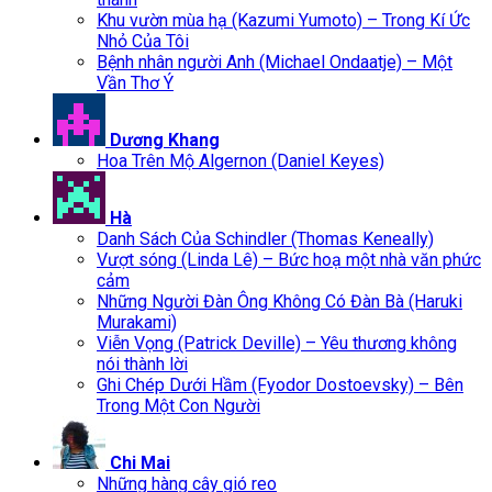
Khu vườn mùa hạ (Kazumi Yumoto) – Trong Kí Ức
Nhỏ Của Tôi
Bệnh nhân người Anh (Michael Ondaatje) – Một
Vần Thơ Ý
Dương Khang
Hoa Trên Mộ Algernon (Daniel Keyes)
Hà
Danh Sách Của Schindler (Thomas Keneally)
Vượt sóng (Linda Lê) – Bức hoạ một nhà văn phức
cảm
Những Người Đàn Ông Không Có Đàn Bà (Haruki
Murakami)
Viễn Vọng (Patrick Deville) – Yêu thương không
nói thành lời
Ghi Chép Dưới Hầm (Fyodor Dostoevsky) – Bên
Trong Một Con Người
Chi Mai
Những hàng cây gió reo