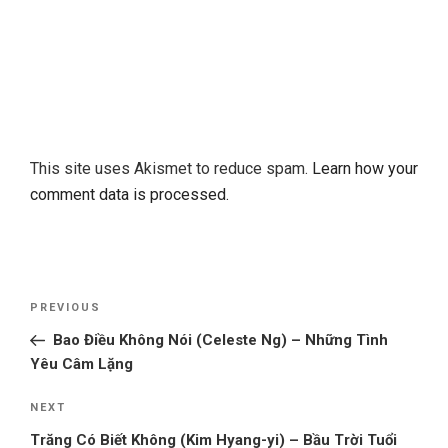
This site uses Akismet to reduce spam.
Learn how your
comment data is processed.
Post
Previous
PREVIOUS
navigation
Post
Bao Điều Không Nói (Celeste Ng) – Những Tình
Yêu Câm Lặng
Next
NEXT
Post
Trăng Có Biết Không (Kim Hyang-yi) – Bầu Trời Tuổi