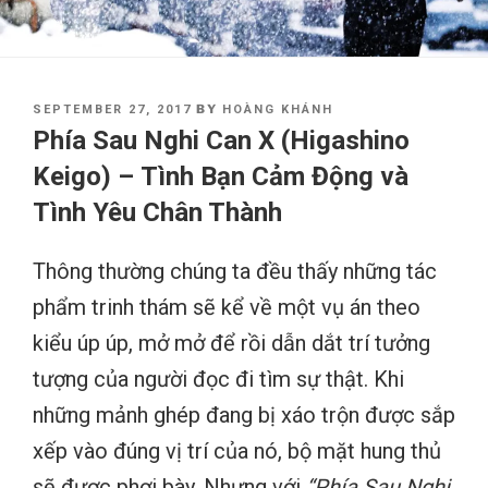
POSTED
BY
SEPTEMBER 27, 2017
HOÀNG KHÁNH
ON
Phía Sau Nghi Can X (Higashino
Keigo) – Tình Bạn Cảm Động và
Tình Yêu Chân Thành
Thông thường chúng ta đều thấy những tác
phẩm trinh thám sẽ kể về một vụ án theo
kiểu úp úp, mở mở để rồi dẫn dắt trí tưởng
tượng của người đọc đi tìm sự thật. Khi
những mảnh ghép đang bị xáo trộn được sắp
xếp vào đúng vị trí của nó, bộ mặt hung thủ
sẽ được phơi bày. Nhưng với
“Phía Sau Nghi