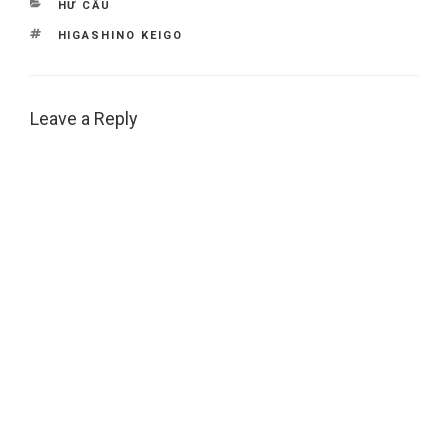
CATEGORIES
HƯ CẤU
TAGS
HIGASHINO KEIGO
Leave a Reply