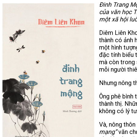
Đinh Trang Mộ
của văn học T
một xã hội lu
Diêm Liên Khoa
thành có ảnh 
một hình tượng
đặc tính biểu 
mà còn trong 
mỗi người thiê
Nhưng nông th
Ông phê bình 
thành thị. Nhữ
không có lý t
Và, nông thôn
mạng”
văn chư