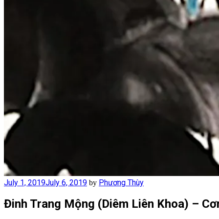
Posted
July 1, 2019
July 6, 2019
Phương Thùy
by
on
Đinh Trang Mộng (Diêm Liên Khoa) – C