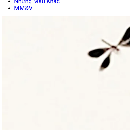
Những Màu Khác
MM&V