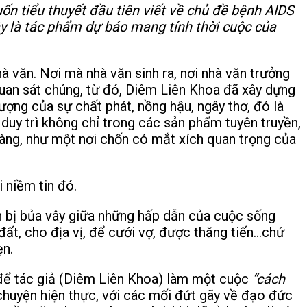
n tiểu thuyết đầu tiên viết về chủ đề bệnh AIDS
ây là tác phẩm dự báo mang tính thời cuộc của
à văn. Nơi mà nhà văn sinh ra, nơi nhà văn trưởng
quan sát chúng, từ đó, Diêm Liên Khoa đã xây dựng
ượng của sự chất phát, nồng hậu, ngây thơ, đó là
 duy trì không chỉ trong các sản phẩm tuyên truyền,
làng, như một nơi chốn có mắt xích quan trọng của
 niềm tin đó.
n bị bủa vây giữa những hấp dẫn của cuộc sống
đất, cho địa vị, để cưới vợ, được thăng tiến…chứ
ẹn.
 để tác giả (Diêm Liên Khoa) làm một cuộc
“cách
huyện hiện thực, với các mối đứt gãy về đạo đức