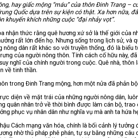
ng, hay giấc mộng “máu” của thôn Đinh Trang – cuố
rung Quốc dựa trên sự kiện có thật. Xa hơn nữa, đ
ôn khuyến khích những cuộc “đại nhảy vọt”.
 nhận thức rằng quê hương xứ sở là thế giới của nh
hưởng rất lớn đến họ. Nhưng sống trong lịch sử, và 
 nông dân rất khác so với truyền thống, đó là biểu t
trưng của người nông thôn. Tính cách cố hữu này, đã
suy nghĩ của chính người trong cuộc. Quê nhà, thôn 
n về tinh thần.
ôn trong Đinh Trang mộng, hơn một nửa đã phản bội
trực diện về mặt trái của những người nông dân, luô
ng quân nhân trở về thời bình được làm cán bộ, trao 
ưởng phục vụ nhân dân như nghĩa vụ mà anh ta hứa h
 hậu Cách mạng văn hóa, chính là bối cảnh lý tưởng
ơng nhờ thủ pháp phê phán, tự sự bằng những câu c