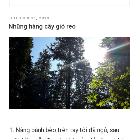
POSTED
OCTOBER 13, 2018
ON
Những hàng cây gió reo
1. Nàng bánh bèo trên tay tôi đã ngủ, sau