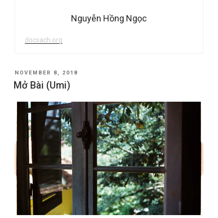
Nguyễn Hồng Ngọc
docsach.org
POSTED
NOVEMBER 8, 2018
ON
Mở Bài (Umi)