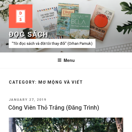
Skip
to
content
ĐỌC SÁCH
"Tôi đọc sách và đời tôi thay đổi" (Orhan Pamuk)
Menu
CATEGORY:
MƠ MỘNG VÀ VIẾT
POSTED
JANUARY 27, 2019
ON
Công Viên Thỏ Trắng (Đăng Trình)