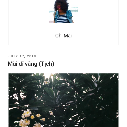
Chi Mai
POSTED
JULY 17, 2018
ON
Mùi dĩ vãng (Tịch)