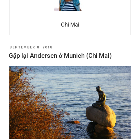
Chi Mai
POSTED
SEPTEMBER 8, 2018
ON
Gặp lại Andersen ở Munich (Chi Mai)