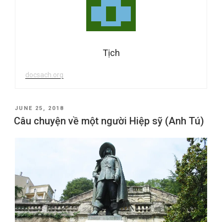
Tịch
docsach.org
POSTED
JUNE 25, 2018
ON
Câu chuyện về một người Hiệp sỹ (Anh Tú)