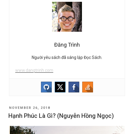
Đăng Trình
Người yêu sách đã sáng lập Đọc Sách.
www.dangtrinh.com
POSTED
NOVEMBER 26, 2018
ON
Hạnh Phúc Là Gì? (Nguyễn Hồng Ngọc)