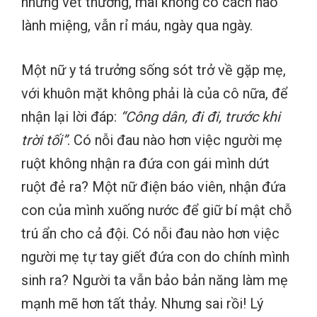
những vết thương, mãi không có cách nào
lành miệng, vẫn rỉ máu, ngày qua ngày.
Một nữ y tá trưởng sống sót trở về gặp mẹ,
với khuôn mặt không phải là của cô nữa, để
nhận lại lời đáp:
“Công dân, đi đi, trước khi
trời tối”
. Có nỗi đau nào hơn việc người mẹ
ruột không nhận ra đứa con gái mình dứt
ruột đẻ ra? Một nữ điện báo viên, nhận đứa
con của mình xuống nước để giữ bí mật chỗ
trú ẩn cho cả đội. Có nỗi đau nào hơn việc
người mẹ tự tay giết đứa con do chính mình
sinh ra? Người ta vẫn bảo bản năng làm mẹ
mạnh mẽ hơn tất thảy. Nhưng sai rồi! Lý