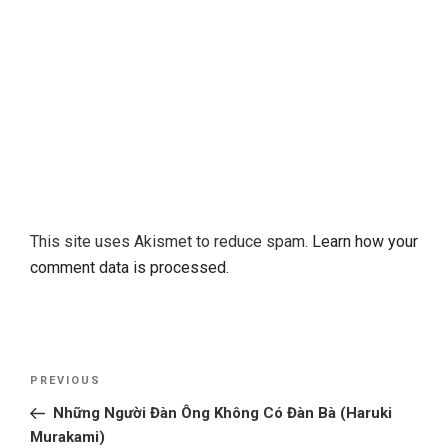
This site uses Akismet to reduce spam.
Learn how your
comment data is processed.
Post
Previous
PREVIOUS
navigation
Post
Những Người Đàn Ông Không Có Đàn Bà (Haruki
Murakami)