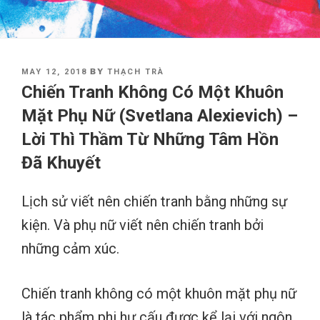
POSTED
BY
MAY 12, 2018
THẠCH TRÀ
ON
Chiến Tranh Không Có Một Khuôn
Mặt Phụ Nữ (Svetlana Alexievich) –
Lời Thì Thầm Từ Những Tâm Hồn
Đã Khuyết
Lịch sử viết nên chiến tranh bằng những sự
kiện. Và phụ nữ viết nên chiến tranh bởi
những cảm xúc.
Chiến tranh không có một khuôn mặt phụ nữ
là tác phẩm phi hư cấu được kể lại với ngôn