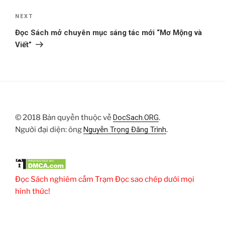
Next
NEXT
Post
Đọc Sách mở chuyên mục sáng tác mới “Mơ Mộng và
Viết”
© 2018 Bản quyền thuộc về
DocSach.ORG
.
Người đại diện: ông
Nguyễn Trọng Đăng Trình
.
Đọc Sách nghiêm cấm Trạm Đọc sao chép dưới mọi
hình thức!