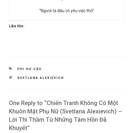
“Người ta đâu có yêu việc thở”
Like this:
CATEGORIES
PHI HƯ CẤU
TAGS
SVETLANA ALEXIEVICH
One Reply to “Chiến Tranh Không Có Một
Khuôn Mặt Phụ Nữ (Svetlana Alexievich) –
Lời Thì Thầm Từ Những Tâm Hồn Đã
Khuyết”