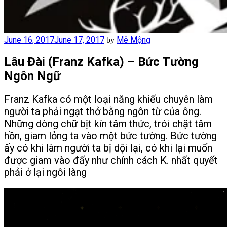
Posted
June 16, 2017
June 17, 2017
Mê Mộng
by
on
Lâu Đài (Franz Kafka) – Bức Tường
Ngôn Ngữ
Franz Kafka có một loại năng khiếu chuyên làm
người ta phải ngạt thở bằng ngôn từ của ông.
Những dòng chữ bịt kín tâm thức, trói chặt tâm
hồn, giam lỏng ta vào một bức tường. Bức tường
ấy có khi làm người ta bị dội lại, có khi lại muốn
được giam vào đấy như chính cách K. nhất quyết
phải ở lại ngôi làng