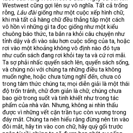
Westwest cũng gợi lên sự vô nghĩa. Tất cả trống
rỗng,
Lâu đài
giống như một cuộc xếp hình chữ,
khi mà tất cả hàng chữ đều thẳng tắp một cách
vô hồn vì những gì ta đọc giống như một kiểu
chuông báo thức, ta bắn ra khỏi câu chuyện như
tỉnh dậy và đi vào sâu hơn cuộc sống của ta, hoặc
rơi vào một khoảng không vô định nào đó tựa
như cuốn sách đang rơi khỏi tay ta và cứ rơi mãi.
Ta sợ phải nhấc quyển sách lên, quyển sách sống,
và chúng nói với chúng ta những điều ta không
muốn nghe, hoặc chưa từng nghĩ đến, chưa có
trong tâm thức chúng ta; mọi diễn giải là một thái
độ trốn tránh, chữ đơn giản là chữ, chúng chưa
bao giờ trong suốt và tinh khiết như trong tác
phẩm của nhà văn. Nhưng, không ai nhìn thấu
được vì những vết cặn trần tục còn vương trong
đáy mắt. Chúng ta nên hiểu rằng đừng nên tin vào
đôi mắt, hãy tin vào con chữ, hãy quỳ gối trước