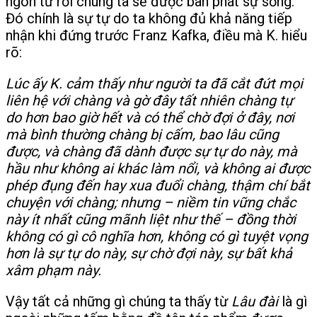
ngôn từ rồi chúng ta sẽ được ban phát sự sống.
Đó chính là sự tự do ta không đủ khả năng tiếp
nhận khi đứng trước Franz Kafka, điều mà K. hiểu
rõ:
Lúc ấy K. cảm thấy như người ta đã cắt đứt mọi
liên hệ với chàng và gờ đây tất nhiên chàng tự
do hơn bao giờ hết và có thể chờ đợi ở đây, nơi
mà bình thường chàng bị cấm, bao lâu cũng
được, và chàng đã dành được sự tự do này, mà
hầu như không ai khác làm nổi, và không ai được
phép đụng đến hay xua đuổi chàng, thậm chí bắt
chuyện với chàng; nhưng – niềm tin vững chắc
này ít nhất cũng mãnh liệt như thế – đồng thời
không có gì cô nghĩa hơn, không có gì tuyệt vọng
hơn là sự tự do này, sự chờ đợi này, sự bất khả
xâm phạm này.
Vậy tất cả những gì chúng ta thấy từ
Lâu đài
là gì