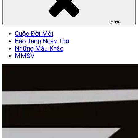
Menu
Cuộc Đời Mới
Bảo Tàng Ngây Thơ
Những Màu Khác
MM&V