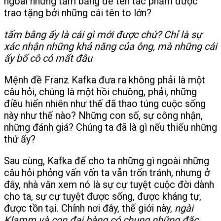
ngoài những tấm bằng đề tên tác phẩm được
trao tặng bởi những cái tên to lớn?
tấm bằng ấy là cái gì mới được chứ? Chỉ là sự
xác nhận những khả năng của ông, mà những cái
ấy bố cô có mất đâu
Mệnh đề Franz Kafka đưa ra không phải là một
câu hỏi, chúng là một hồi chuông, phải, những
điều hiển nhiên như thế đã thao túng cuộc sống
này như thế nào? Những con số, sự công nhận,
những đánh giá? Chúng ta đã là gì nếu thiếu những
thứ ấy?
Sau cùng, Kafka để cho ta những gì ngoài những
câu hỏi phỏng vấn vốn ta vẫn trốn tránh, nhưng ở
đây, nhà văn xem nó là sự cự tuyệt cuộc đời dành
cho ta, sự cự tuyệt được sống, được kháng tự,
được tồn tại. Chính nơi đây, thế giới này,
ngài
Klamm và con đại bàng có chung những đặc