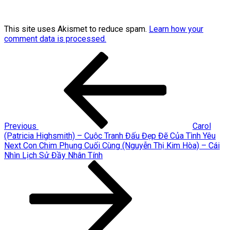
This site uses Akismet to reduce spam.
Learn how your
comment data is processed.
Post
Previous
Post
navigation
Previous
Carol
(Patricia Highsmith) – Cuộc Tranh Đấu Đẹp Đẽ Của Tình Yêu
Next
Next
Con Chim Phụng Cuối Cùng (Nguyễn Thị Kim Hòa) – Cái
Post
Nhìn Lịch Sử Đầy Nhân Tính