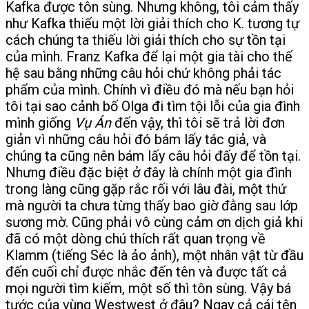
Kafka được tôn sùng. Nhưng không, tôi cảm thấy
như Kafka thiếu một lời giải thích cho K. tương tự
cách chúng ta thiếu lời giải thích cho sự tồn tại
của mình. Franz Kafka để lại một gia tài cho thế
hệ sau bằng những câu hỏi chứ không phải tác
phẩm của mình. Chính vì điều đó mà nếu bạn hỏi
tôi tại sao cảnh bố Olga đi tìm tội lỗi của gia đình
mình giống
Vụ Án
đến vậy, thì tôi sẽ trả lời đơn
giản vì những câu hỏi đó bám lấy tác giả, và
chúng ta cũng nên bám lấy câu hỏi đấy để tồn tại.
Nhưng điều đặc biệt ở đây là chính một gia đình
trong làng cũng gặp rắc rối với lâu đài, một thứ
mà người ta chưa từng thấy bao giờ đằng sau lớp
sương mờ. Cũng phải vô cùng cảm ơn dịch giả khi
đã có một dòng chú thích rất quan trọng về
Klamm (tiếng Séc là ảo ảnh), một nhân vật từ đầu
đến cuối chỉ được nhắc đến tên và được tất cả
mọi người tìm kiếm, một số thì tôn sùng. Vậy bá
tước của vùng Westwest ở đâu? Ngay cả cái tên