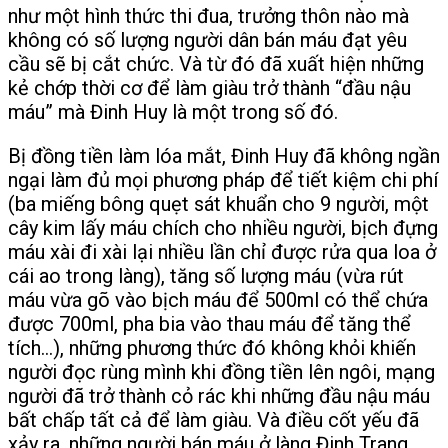
như một hình thức thi đua, trưởng thôn nào mà
không có số lượng người dân bán máu đạt yêu
cầu sẽ bị cắt chức. Và từ đó đã xuất hiện những
kẻ chớp thời cơ để làm giàu trở thành “đầu nậu
máu” mà Đinh Huy là một trong số đó.
Bị đồng tiền làm lóa mắt, Đinh Huy đã không ngần
ngại làm đủ mọi phương pháp để tiết kiệm chi phí
(ba miếng bông quẹt sát khuẩn cho 9 người, một
cây kim lấy máu chích cho nhiều người, bịch đựng
máu xài đi xài lại nhiều lần chỉ được rửa qua loa ở
cái ao trong làng), tăng số lượng máu (vừa rút
máu vừa gõ vào bịch máu để 500ml có thể chứa
được 700ml, pha bia vào thau máu để tăng thể
tích…), những phương thức đó không khỏi khiến
người đọc rùng mình khi đồng tiền lên ngôi, mạng
người đã trở thành cỏ rác khi những đầu nậu máu
bất chấp tất cả để làm giàu. Và điều cốt yếu đã
xảy ra, những người bán máu ở làng Đinh Trang