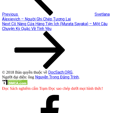
Previous
Svetlana
Alexievich – Người Ghi Chép Tương Lai
Next
Next
Cô Nàng Cửa Hàng Tiện Ích (Murata Sayaka) – Một Câu
Post
Chuyện Kỳ Quặc Về Tình Yêu
DocSach.ORG
© 2018 Bản quyền thuộc về
.
Nguyễn Trọng Đăng Trình
Người đại diện: ông
.
Đọc Sách nghiêm cấm Trạm Đọc sao chép dưới mọi hình thức!
Facebook