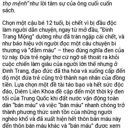
thọ mệnh”
như lời tâm sự của ông cuối cuốn
sách.
Chọn một cậu bé 12 tuổi, bị chết vì bị đầu độc
làm người dẫn chuyện, ngay từ mở đầu, “Đinh
Trang Mộng” dường như đã tràn ngập cái chết, và
như báo hiệu với người đọc một câu chuyện bi
thương và “đẫm máu” – theo đúng nghĩa đen của
từ này. Đứa trẻ ngây thơ cứ ngỡ sẽ thoát ra khỏi
cuộc chiến làm giàu của người lớn thế nhưng ở
Đinh Trang, đạo đức đã tha hóa và xuống cấp đến
độ một đứa trẻ cũng trở thành nạn nhân của đồng
tiền. Lựa chọn một đề tài táo bạo và hết sức độc
đáo, Diêm Liên Khoa đề cập đến một thời kỳ đen
tối của Trung Quốc khi đất nước vận động toàn
dân “bán máu” và việc “bán máu” nhanh chóng trở
thành phương thức sinh tồn của những người
nghèo khổ và đã xuất hiện hết thôn bán máu này
đến thôn bán máu khác và “bán máu” được xem