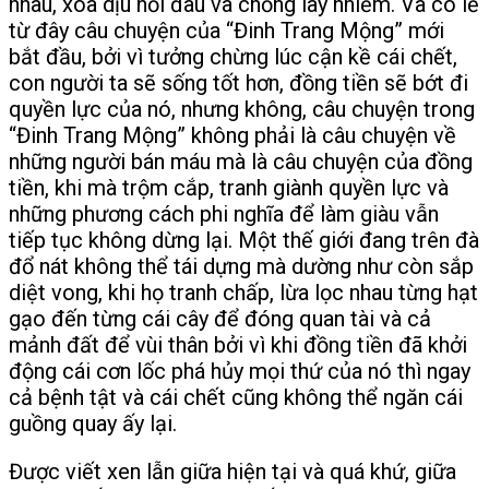
nhau, xoa dịu nỗi đau và chống lây nhiễm. Và có lẽ
từ đây câu chuyện của “Đinh Trang Mộng” mới
bắt đầu, bởi vì tưởng chừng lúc cận kề cái chết,
con người ta sẽ sống tốt hơn, đồng tiền sẽ bớt đi
quyền lực của nó, nhưng không, câu chuyện trong
“Đinh Trang Mộng” không phải là câu chuyện về
những người bán máu mà là câu chuyện của đồng
tiền, khi mà trộm cắp, tranh giành quyền lực và
những phương cách phi nghĩa để làm giàu vẫn
tiếp tục không dừng lại. Một thế giới đang trên đà
đổ nát không thể tái dựng mà dường như còn sắp
diệt vong, khi họ tranh chấp, lừa lọc nhau từng hạt
gạo đến từng cái cây để đóng quan tài và cả
mảnh đất để vùi thân bởi vì khi đồng tiền đã khởi
động cái cơn lốc phá hủy mọi thứ của nó thì ngay
cả bệnh tật và cái chết cũng không thể ngăn cái
guồng quay ấy lại.
Được viết xen lẫn giữa hiện tại và quá khứ, giữa