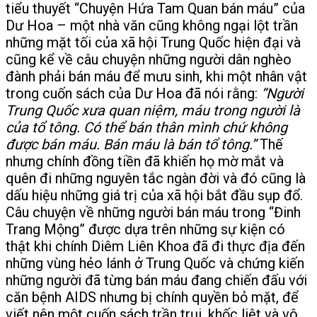
tiểu thuyết “Chuyện Hứa Tam Quan bán máu” của
Dư Hoa – một nhà văn cũng không ngại lột trần
những mặt tối của xã hội Trung Quốc hiện đại và
cũng kể về câu chuyện những người dân nghèo
đành phải bán máu để mưu sinh, khi một nhân vật
trong cuốn sách của Dư Hoa đã nói rằng:
“Người
Trung Quốc xưa quan niệm, máu trong người là
của tổ tông. Có thể bán thân mình chứ không
được bán máu. Bán máu là bán tổ tông
.”
Thế
nhưng chính đồng tiền đã khiến họ mờ mắt và
quên đi những nguyên tắc ngàn đời và đó cũng là
dấu hiệu những giá trị của xã hội bắt đầu sụp đổ.
Câu chuyện về những người bán máu trong “Đinh
Trang Mộng” được dựa trên những sự kiện có
thật khi chính Diêm Liên Khoa đã đi thực địa đến
những vùng hẻo lánh ở Trung Quốc và chứng kiến
những người đã từng bán máu đang chiến đấu với
căn bệnh AIDS nhưng bị chính quyền bỏ mặt, để
viết nên một cuốn sách trần trụi, khốc liệt và vô