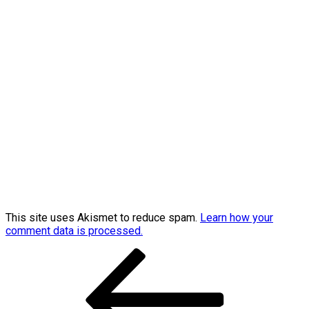
This site uses Akismet to reduce spam.
Learn how your
comment data is processed.
Post
Previous
Post
navigation