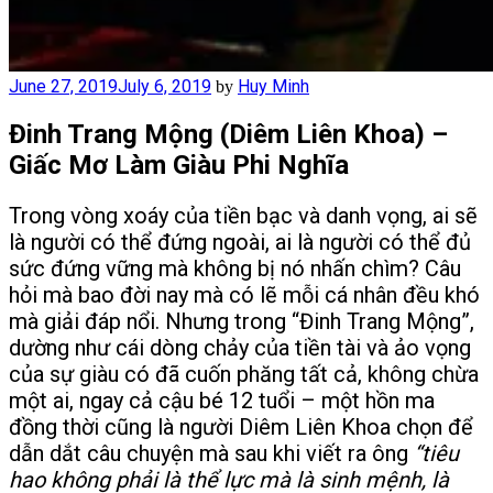
Posted
June 27, 2019
July 6, 2019
Huy Minh
by
on
Đinh Trang Mộng (Diêm Liên Khoa) –
Giấc Mơ Làm Giàu Phi Nghĩa
Trong vòng xoáy của tiền bạc và danh vọng, ai sẽ
là người có thể đứng ngoài, ai là người có thể đủ
sức đứng vững mà không bị nó nhấn chìm? Câu
hỏi mà bao đời nay mà có lẽ mỗi cá nhân đều khó
mà giải đáp nổi. Nhưng trong “Đinh Trang Mộng”,
dường như cái dòng chảy của tiền tài và ảo vọng
của sự giàu có đã cuốn phăng tất cả, không chừa
một ai, ngay cả cậu bé 12 tuổi – một hồn ma
đồng thời cũng là người Diêm Liên Khoa chọn để
dẫn dắt câu chuyện mà sau khi viết ra ông
“tiêu
hao không phải là thể lực mà là sinh mệnh, là