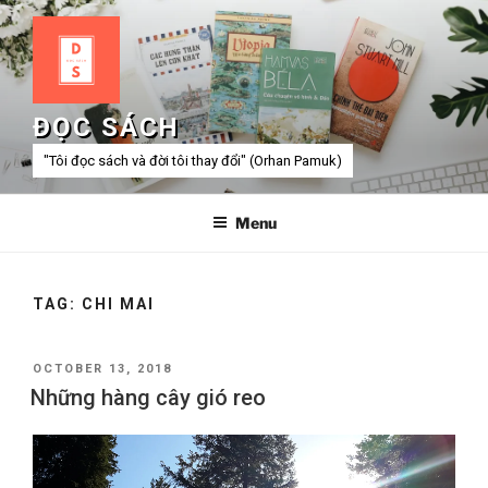
Skip
to
content
ĐỌC SÁCH
"Tôi đọc sách và đời tôi thay đổi" (Orhan Pamuk)
Menu
TAG:
CHI MAI
POSTED
OCTOBER 13, 2018
ON
Những hàng cây gió reo