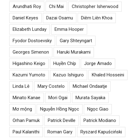
Arundhati Roy
Chi Mai
Christopher Isherwood
Daniel Keyes
Dazai Osamu
Diêm Liên Khoa
Elizabeth Lunday
Emma Hooper
Fyodor Dostoevsky
Gary Shteyngart
Georges Simenon
Haruki Murakami
Higashino Keigo
Huyền Chíp
Jorge Amado
Kazumi Yumoto
Kazuo Ishiguro
Khaled Hosseini
Linda Lê
Mary Costelo
Michael Ondaatje
Minato Kanae
Mori Ogai
Murata Sayaka
Mơ mộng
Nguyễn Hồng Ngọc
Ngọc Giao
Orhan Pamuk
Patrick Deville
Patrick Modiano
Paul Kalanithi
Roman Gary
Ryszard Kapuściński