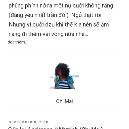
phúng phính nở ra một nụ cười không răng
(đáng yêu nhất trần đời). Ngủ thật rồi.
Nhưng vì cười dzụ khị thế kia nên sẽ ẵm
nàng đi thêm vài vòng nữa nhé…
đọc thêm...
Chi Mai
POSTED
SEPTEMBER 8, 2018
ON