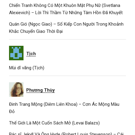
Chiến Tranh Không Có Một Khuôn Mặt Phụ Nữ (Svetlana
Alexievich) – Lời Thì Thầm Từ Những Tâm Hồn Đã Khuyết
Quán Gió (Ngọc Giao) – Số Kiếp Con Người Trong Khoảnh
Khắc Chuyển Giao Thời Đại
Tịch
Mùi dĩ vãng (Tịch)
Phương Thùy
Đinh Trang Mộng (Diêm Liên Khoa) – Cơn Ác Mộng Màu
Đỏ
Thế Giới Là Một Cuốn Sách Mở (Levai Balazs)
Bác sĩ Jekyll Và Ông Hyde (Robert Louis Stevenson) – Cái