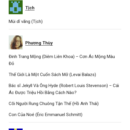
Tịch
Mùi dĩ vãng (Tịch)
Phương Thùy
Đinh Trang Mộng (Diêm Liên Khoa) – Cơn Ác Mộng Màu
Đỏ
Thế Giới Là Một Cuốn Sách Mở (Levai Balazs)
Bác sĩ Jekyll Và Ông Hyde (Robert Louis Stevenson) – Cái
Ác Được Triệu Hồi Bằng Cách Nào?
Cõi Người Rung Chuông Tận Thế (Hồ Anh Thái)
Con Của Noé (Éric Emmanuel Schmitt)