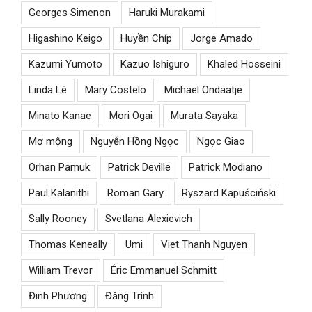
Georges Simenon
Haruki Murakami
Higashino Keigo
Huyền Chíp
Jorge Amado
Kazumi Yumoto
Kazuo Ishiguro
Khaled Hosseini
Linda Lê
Mary Costelo
Michael Ondaatje
Minato Kanae
Mori Ogai
Murata Sayaka
Mơ mộng
Nguyễn Hồng Ngọc
Ngọc Giao
Orhan Pamuk
Patrick Deville
Patrick Modiano
Paul Kalanithi
Roman Gary
Ryszard Kapuściński
Sally Rooney
Svetlana Alexievich
Thomas Keneally
Umi
Viet Thanh Nguyen
William Trevor
Éric Emmanuel Schmitt
Đinh Phương
Đăng Trình