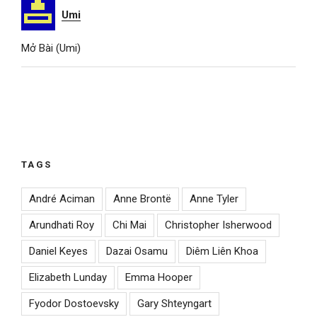
Umi
Mở Bài (Umi)
TAGS
André Aciman
Anne Brontë
Anne Tyler
Arundhati Roy
Chi Mai
Christopher Isherwood
Daniel Keyes
Dazai Osamu
Diêm Liên Khoa
Elizabeth Lunday
Emma Hooper
Fyodor Dostoevsky
Gary Shteyngart