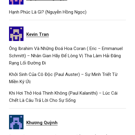
Hạnh Phúc Là Gì? (Nguyễn Hồng Ngọc)
Kevin Tran
Ông Ibrahim Và Những Đoá Hoa Coran ( Eric – Emmanuel
Schmitt) – Nhân Gian Hãy Để Lòng Vị Tha Làm Hải Đăng
Rạng Lối Đường Đi
Khởi Sinh Của Cô Độc (Paul Auster) – Sự Minh Triết Từ
Miền Ký Ức
Khi Hơi Thở Hoá Thinh Không (Paul Kalanithi) – Lúc Cái
Chết Là Câu Trả Lời Cho Sự Sống
Khương Quỳnh