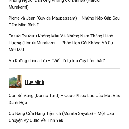
Những Người Đàn Ông Không Có Đàn Bà (Haruki
Murakami)
Pierre và Jean (Guy de Maupassant) – Những Nếp Gấp Sau
Tấm Màn Bình Dị
Tazaki Tsukuru Không Màu Và Những Năm Tháng Hành
Hương (Haruki Murakami) – Phác Họa Cái Không Và Sự
Mất Mát
Vu Khống (Linda Lê) – “Viết, là tự lưu đày bản thân”
Huy Minh
Con Sẻ Vàng (Donna Tartt) – Cuộc Phiêu Lưu Của Một Bức
Danh Họa
Cô Nàng Cửa Hàng Tiện Ích (Murata Sayaka) – Một Câu
Chuyện Kỳ Quặc Về Tình Yêu