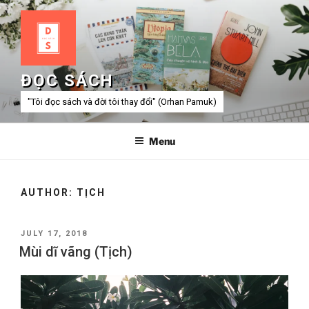
Skip
to
content
ĐỌC SÁCH
"Tôi đọc sách và đời tôi thay đổi" (Orhan Pamuk)
Menu
AUTHOR:
TỊCH
POSTED
JULY 17, 2018
ON
Mùi dĩ vãng (Tịch)