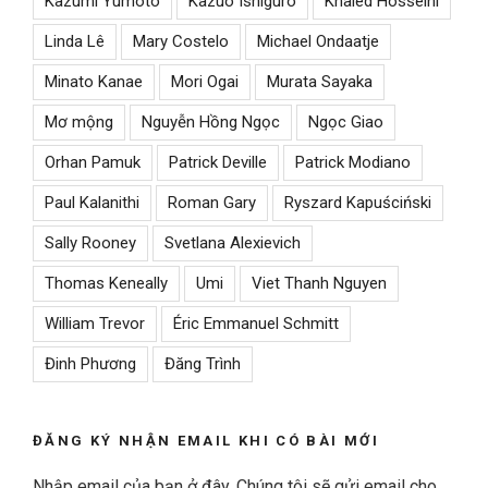
Kazumi Yumoto
Kazuo Ishiguro
Khaled Hosseini
Linda Lê
Mary Costelo
Michael Ondaatje
Minato Kanae
Mori Ogai
Murata Sayaka
Mơ mộng
Nguyễn Hồng Ngọc
Ngọc Giao
Orhan Pamuk
Patrick Deville
Patrick Modiano
Paul Kalanithi
Roman Gary
Ryszard Kapuściński
Sally Rooney
Svetlana Alexievich
Thomas Keneally
Umi
Viet Thanh Nguyen
William Trevor
Éric Emmanuel Schmitt
Đinh Phương
Đăng Trình
ĐĂNG KÝ NHẬN EMAIL KHI CÓ BÀI MỚI
Nhập email của bạn ở đây. Chúng tôi sẽ gửi email cho