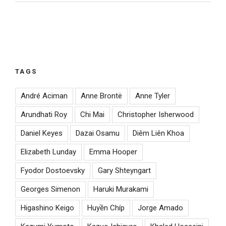
TAGS
André Aciman
Anne Brontë
Anne Tyler
Arundhati Roy
Chi Mai
Christopher Isherwood
Daniel Keyes
Dazai Osamu
Diêm Liên Khoa
Elizabeth Lunday
Emma Hooper
Fyodor Dostoevsky
Gary Shteyngart
Georges Simenon
Haruki Murakami
Higashino Keigo
Huyền Chíp
Jorge Amado