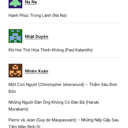
Na Na
Hạnh Phúc Trong Lành (Na Na)
Nhật Duyên
Khi Hơi Thở Hóa Thinh Không (Paul Kalanithi)
Nhiên Xuân
Một Con Người (Christopher Isherwood) – Thẳm Sâu Đơn
Độc
Những Người Đàn Ông Không Có Đàn Bà (Haruki
Murakami)
Pierre và Jean (Guy de Maupassant) – Những Nếp Gấp Sau
Tấm Màn Bình Dị