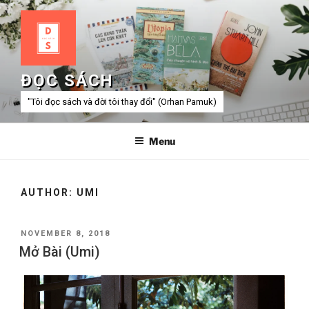
Skip
to
content
ĐỌC SÁCH
"Tôi đọc sách và đời tôi thay đổi" (Orhan Pamuk)
Menu
AUTHOR:
UMI
POSTED
NOVEMBER 8, 2018
ON
Mở Bài (Umi)