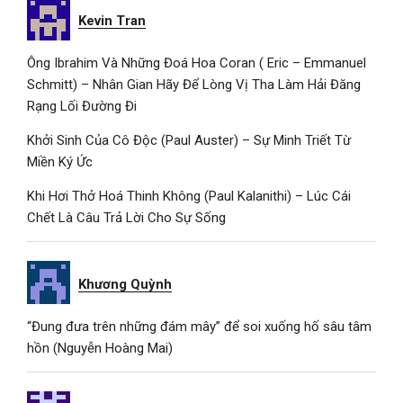
Kevin Tran
Ông Ibrahim Và Những Đoá Hoa Coran ( Eric – Emmanuel
Schmitt) – Nhân Gian Hãy Để Lòng Vị Tha Làm Hải Đăng
Rạng Lối Đường Đi
Khởi Sinh Của Cô Độc (Paul Auster) – Sự Minh Triết Từ
Miền Ký Ức
Khi Hơi Thở Hoá Thinh Không (Paul Kalanithi) – Lúc Cái
Chết Là Câu Trả Lời Cho Sự Sống
Khương Quỳnh
“Đung đưa trên những đám mây” để soi xuống hố sâu tâm
hồn (Nguyễn Hoàng Mai)