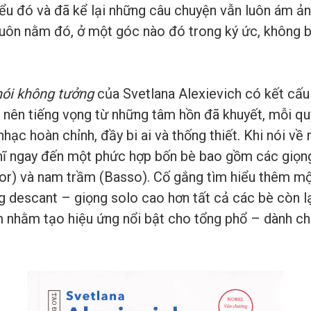
u đó và đã kể lại những câu chuyện vẫn luôn ám ản
uôn nằm đó, ở một góc nào đó trong ký ức, không b
ói không tưởng
của Svetlana Alexievich có kết cấ
 nên tiếng vọng từ những tâm hồn đã khuyết, mỗi qu
nhạc hoàn chỉnh, đầy bi ai và thống thiết. Khi nói 
ghĩ ngay đến một phức hợp bốn bè bao gồm các giọn
or) và nam trầm (Basso). Cố gắng tìm hiểu thêm mộ
descant – giọng solo cao hơn tất cả các bè còn lạ
 nhằm tạo hiệu ứng nổi bật cho tổng phổ – dành ch