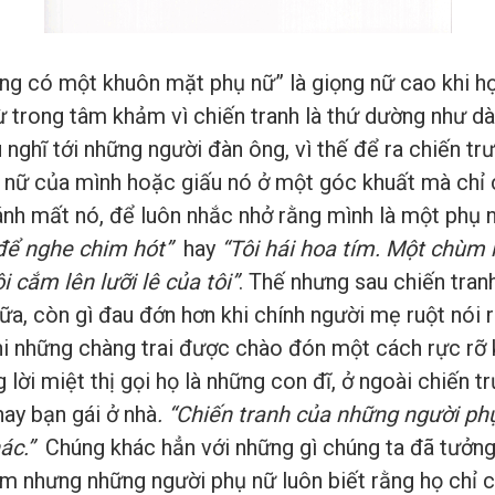
ng có một khuôn mặt phụ nữ” là giọng nữ cao khi h
từ trong tâm khảm vì chiến tranh là thứ dường như d
u nghĩ tới những người đàn ông, vì thế để ra chiến t
h nữ của mình hoặc giấu nó ở một góc khuất mà chỉ 
nh mất nó, để luôn nhắc nhở rằng mình là một phụ 
để nghe chim hót”
hay
“Tôi hái hoa tím. Một chùm 
 cắm lên lưỡi lê của tôi”
. Thế nhưng sau chiến tranh
ữa, còn gì đau đớn hơn khi chính người mẹ ruột nói 
hi những chàng trai được chào đón một cách rực rỡ k
 lời miệt thị gọi họ là những con đĩ, ở ngoài chiến 
hay bạn gái ở nhà
.
“Chiến tranh của những người ph
ác.”
Chúng khác hẳn với những gì chúng ta đã tưởng
 nhưng những người phụ nữ luôn biết rằng họ chỉ c