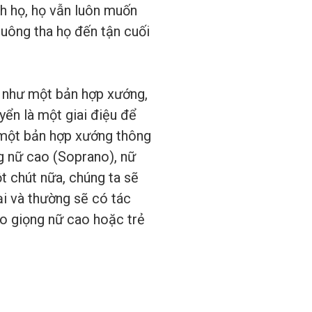
h họ, họ vẫn luôn muốn
uông tha họ đến tận cuối
u như một bản hợp xướng,
yển là một giai điệu để
về một bản hợp xướng thông
g nữ cao (Soprano), nữ
t chút nữa, chúng ta sẽ
i và thường sẽ có tác
o giọng nữ cao hoặc trẻ