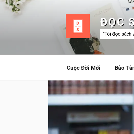
Skip
to
content
ĐỌC 
"Tôi đọc sách 
Cuộc Đời Mới
Bảo Tà