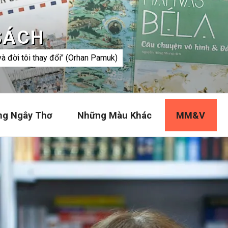
SÁCH
và đời tôi thay đổi" (Orhan Pamuk)
ng Ngây Thơ
Những Màu Khác
MM&V