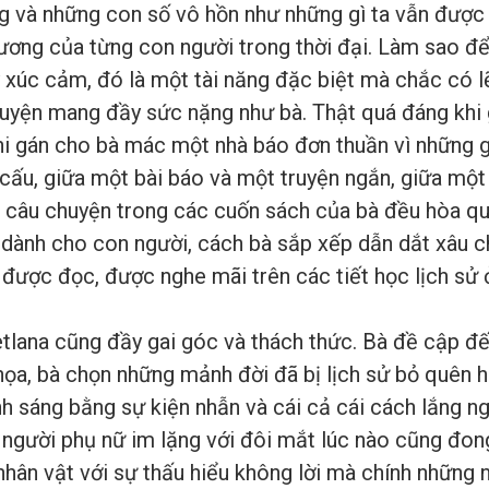
 và những con số vô hồn như những gì ta vẫn được 
ương của từng con người trong thời đại. Làm sao để
xúc cảm, đó là một tài năng đặc biệt mà chắc có l
uyện mang đầy sức nặng như bà. Thật quá đáng khi g
 gán cho bà mác một nhà báo đơn thuần vì những gì
ư cấu, giữa một bài báo và một truyện ngắn, giữa mộ
 câu chuyện trong các cuốn sách của bà đều hòa quy
 dành cho con người, cách bà sắp xếp dẫn dắt xâu c
 được đọc, được nghe mãi trên các tiết học lịch sử 
lana cũng đầy gai góc và thách thức. Bà đề cập đế
ọa, bà chọn những mảnh đời đã bị lịch sử bỏ quên ha
nh sáng bằng sự kiện nhẫn và cái cả cái cách lắng n
ột người phụ nữ im lặng với đôi mắt lúc nào cũng đo
hân vật với sự thấu hiểu không lời mà chính những