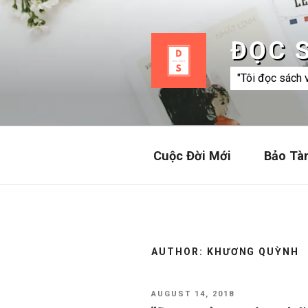
Skip
to
content
ĐỌC 
"Tôi đọc sách 
Cuộc Đời Mới
Bảo Tà
AUTHOR:
KHƯƠNG QUỲNH
POSTED
AUGUST 14, 2018
ON