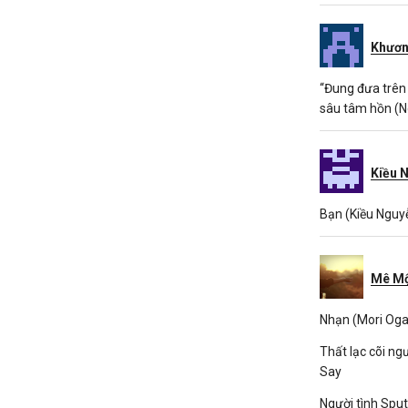
Khươn
“Đung đưa trên
sâu tâm hồn (
Kiều 
Bạn (Kiều Nguy
Mê M
Nhạn (Mori Oga
Thất lạc cõi n
Say
Người tình Spu