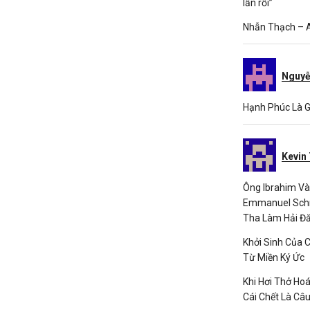
lần rồi”
Nhẫn Thạch – A
Nguyễ
Hạnh Phúc Là G
Kevin
Ông Ibrahim Và
Emmanuel Schmi
Tha Làm Hải Đă
Khởi Sinh Của C
Từ Miền Ký Ức
Khi Hơi Thở Hoá
Cái Chết Là Câ