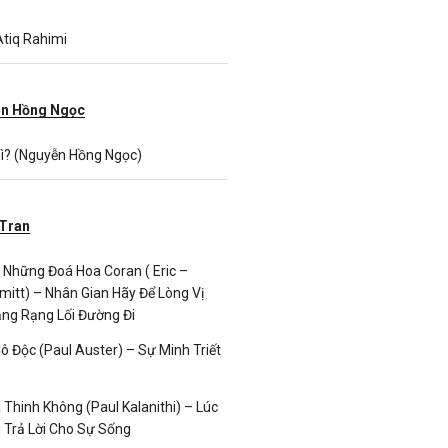
tiq Rahimi
n Hồng Ngọc
ì? (Nguyễn Hồng Ngọc)
 Tran
 Những Đoá Hoa Coran ( Eric –
tt) – Nhân Gian Hãy Để Lòng Vị
ng Rạng Lối Đường Đi
ô Độc (Paul Auster) – Sự Minh Triết
 Thinh Không (Paul Kalanithi) – Lúc
u Trả Lời Cho Sự Sống