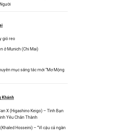
 Người
ai
 gió reo
n ở Munich (Chi Mai)
huyên mục sáng tác mới “Mơ Mộng
 Khánh
an X (Higashino Keigo) – Tình Bạn
ình Yêu Chân Thành
(Khaled Hosseini) – “Vì cậu cả ngàn