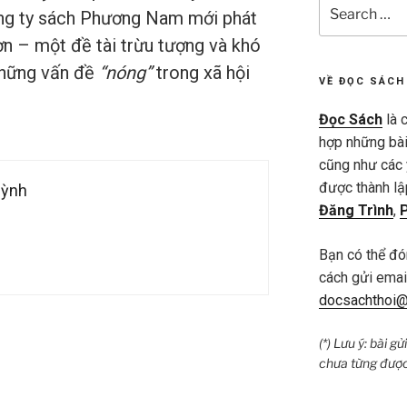
Search
g ty sách Phương Nam mới phát
for:
ơn – một đề tài trừu tượng và khó
những vấn đề
“nóng”
trong xã hội
VỀ ĐỌC SÁCH
Đọc Sách
là c
hợp những bài 
cũng như các 
được thành lậ
uỳnh
Đăng Trình
,
Bạn có thể đó
cách gửi email
docsachthoi@
(*) Lưu ý: bài g
chưa từng được