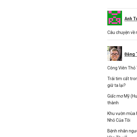
Anh T
Câu chuyện về 
Đăng 
Công Viên Thỏ 
Trái tim cất tro
giữ ta lại?
Giấc mơ Mỹ (Hu
thành
Khu vườn mùa h
Nhỏ Của Tôi
Bệnh nhân ngườ