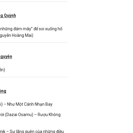
g Quỳnh
 những đám mây” để soi xuống hố
Nguyễn Hoàng Mai)
Nguyễn
ễn)
ộng
i) – Như Một Cánh Nhạn Bay
gười (Dazai Osamu) – Rượu Không
tnik – Sự lãng quên của những điều