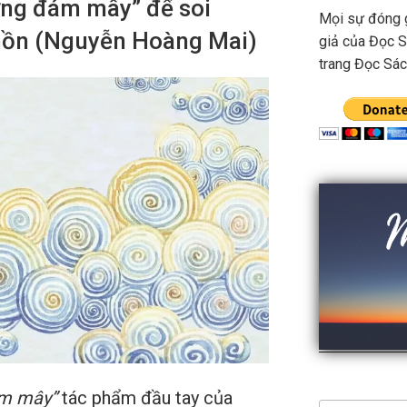
ững đám mây” để soi
Mọi sự đóng 
hồn (Nguyễn Hoàng Mai)
giả của Đọc S
trang Đọc Sác
ám mây”
tác phẩm đầu tay của