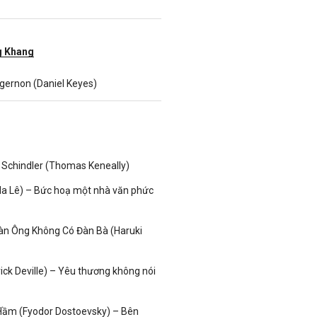
 Khang
gernon (Daniel Keyes)
Schindler (Thomas Keneally)
da Lê) – Bức hoạ một nhà văn phức
n Ông Không Có Đàn Bà (Haruki
ick Deville) – Yêu thương không nói
Hầm (Fyodor Dostoevsky) – Bên