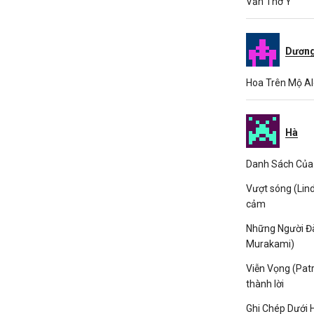
Vần Thơ Ý
Dương
Hoa Trên Mộ Al
Hà
Danh Sách Của 
Vượt sóng (Lin
cảm
Những Người Đà
Murakami)
Viễn Vọng (Patr
thành lời
Ghi Chép Dưới 