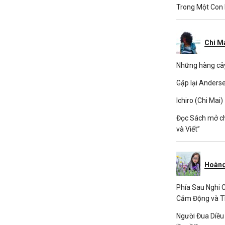
Trong Một Con
Chi M
Những hàng cây
Gặp lại Anderse
Ichiro (Chi Mai)
Đọc Sách mở c
và Viết”
Hoàng
Phía Sau Nghi C
Cảm Động và T
Người Đua Diều 