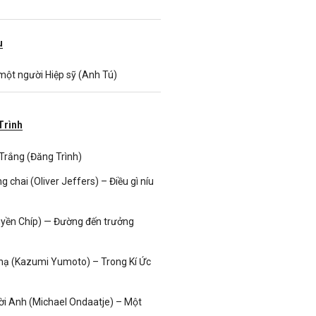
u
một người Hiệp sỹ (Anh Tú)
Trình
Trắng (Đăng Trình)
ng chai (Oliver Jeffers) – Điều gì níu
yền Chíp) — Đường đến trưởng
ạ (Kazumi Yumoto) – Trong Kí Ức
i Anh (Michael Ondaatje) – Một