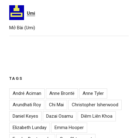
Umi
Mở Bài (Umi)
TAGS
André Aciman
Anne Brontë
Anne Tyler
Arundhati Roy
Chi Mai
Christopher Isherwood
Daniel Keyes
Dazai Osamu
Diêm Liên Khoa
Elizabeth Lunday
Emma Hooper