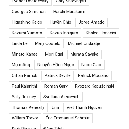
Fyodor Dostoevsky
Gary Shteyngart
Georges Simenon
Haruki Murakami
Higashino Keigo
Huyền Chíp
Jorge Amado
Kazumi Yumoto
Kazuo Ishiguro
Khaled Hosseini
Linda Lê
Mary Costelo
Michael Ondaatje
Minato Kanae
Mori Ogai
Murata Sayaka
Mơ mộng
Nguyễn Hồng Ngọc
Ngọc Giao
Orhan Pamuk
Patrick Deville
Patrick Modiano
Paul Kalanithi
Roman Gary
Ryszard Kapuściński
Sally Rooney
Svetlana Alexievich
Thomas Keneally
Umi
Viet Thanh Nguyen
William Trevor
Éric Emmanuel Schmitt
Đinh Phương
Đăng Trình