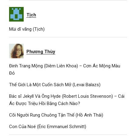
Tịch
Mùi dĩ vãng (Tịch)
Phương Thùy
Đinh Trang Mộng (Diêm Liên Khoa) – Cơn Ác Mộng Màu
Đỏ
Thế Giới Là Một Cuốn Sách Mở (Levai Balazs)
Bác sĩ Jekyll Và Ông Hyde (Robert Louis Stevenson) – Cái
Ác Được Triệu Hồi Bằng Cách Nào?
Cõi Người Rung Chuông Tận Thế (Hồ Anh Thái)
Con Của Noé (Éric Emmanuel Schmitt)