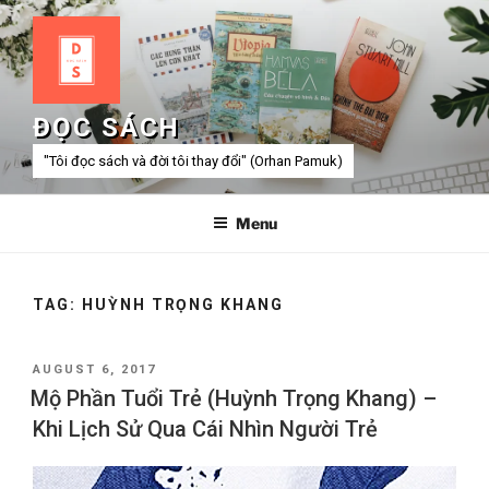
Skip
to
content
ĐỌC SÁCH
"Tôi đọc sách và đời tôi thay đổi" (Orhan Pamuk)
Menu
TAG:
HUỲNH TRỌNG KHANG
POSTED
AUGUST 6, 2017
ON
Mộ Phần Tuổi Trẻ (Huỳnh Trọng Khang) –
Khi Lịch Sử Qua Cái Nhìn Người Trẻ