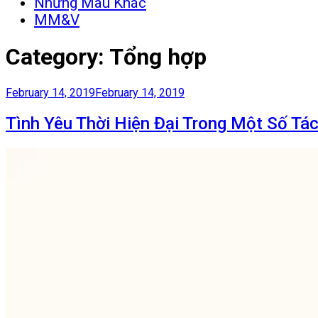
Những Màu Khác
MM&V
Category:
Tổng hợp
Posted
February 14, 2019
February 14, 2019
on
Tình Yêu Thời Hiện Đại Trong Một Số T