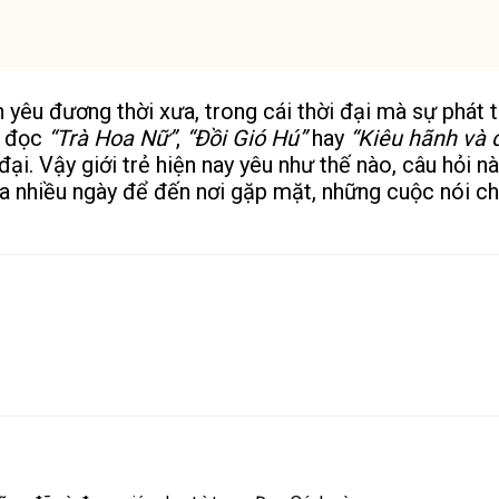
yêu đương thời xưa, trong cái thời đại mà sự phát t
y đọc
“Trà Hoa Nữ”
,
“Đồi Gió Hú”
hay
“Kiêu hãnh và đ
ại. Vậy giới trẻ hiện nay yêu như thế nào, câu hỏi này
gựa nhiều ngày để đến nơi gặp mặt, những cuộc nói c