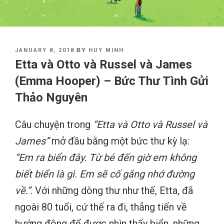
POSTED
BY
JANUARY 8, 2018
HUY MINH
ON
Etta và Otto và Russel và James
(Emma Hooper) – Bức Thư Tình Gửi
Thảo Nguyên
Câu chuyện trong
“Etta và Otto và Russel và
James”
mở đầu bằng một bức thư kỳ lạ:
“Em ra biển đây. Từ bé đến giờ em không
biết biển là gì. Em sẽ cố gắng nhớ đường
về.”
. Với những dòng thư như thế, Etta, đã
ngoài 80 tuổi, cứ thế ra đi, thẳng tiến về
hướng đông để được nhìn thấy biển, những