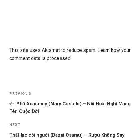
This site uses Akismet to reduce spam.
Learn how your
comment data is processed.
Post
Previous
PREVIOUS
navigation
Post
Phố Academy (Mary Costelo) – Nỗi Hoài Nghi Mang
Tên Cuộc Đời
Next
NEXT
Post
Thất lạc cõi người (Dazai Osamu) – Rượu Không Say