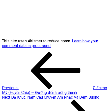
This site uses Akismet to reduce spam.
Learn how your
comment data is processed.
Post
Previous
Post
navigation
Previous
Giấc mơ
Mỹ (Huyền Chíp) — Đường đến trưởng thành
Next
Next
Dạ Khúc, Năm Câu Chuyện Âm Nhạc Và Đêm Buông
Post