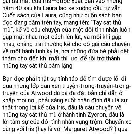
gái đã mất của Iris — được xuất bản vào những
năm 40 sau khi Laura lao xe xuống cầu tự vẫn.
Cuốn sách của Laura, cũng như cuốn sách bạn
đọc đang cầm trên tay, mang tên: “Tay sát thủ
mù”, kể về câu chuyện của một đôi tình nhân luôn
gặp mặt nhau một cách lén lút, và mỗi khi gặp
nhau, chàng trai thường kể cho cô gái câu chuyện
về một hành tinh kỳ lạ, nơi những đứa bé phải dệt
thảm cho đến khi mất thị lực, để rồi trở thành
những tay sát thủ câm lặng.
Bạn đọc phải thật sự tỉnh táo để tìm được lối đi
qua những lớp đan xen truyện-trong-truyện-trong-
truyện của Atwood dù bà đã đặt bản chỉ dẫn ở
khắp mọi nơi, phải sáng suốt nhận định đâu là sự
thật trong lời kể của Iris, đâu là câu chuyện về
những tay sát thủ mù ở hành tinh Zycron, đâu là
lời tâm sự của đôi tình nhân vụng trộm. Chuyến xe
cùng với Iris (hay là với Margaret Atwood? ) qua