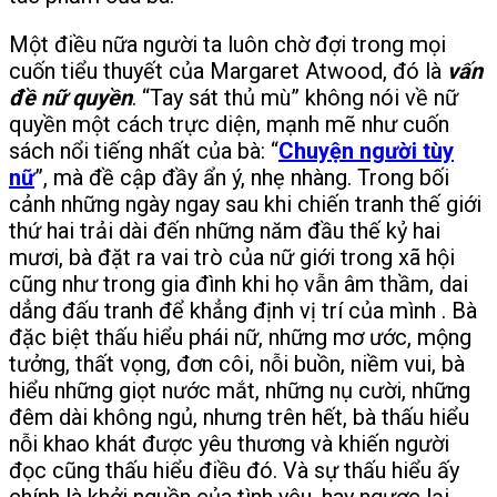
Một điều nữa người ta luôn chờ đợi trong mọi
cuốn tiểu thuyết của Margaret Atwood, đó là
vấn
đề nữ quyền
. “Tay sát thủ mù” không nói về nữ
quyền một cách trực diện, mạnh mẽ như cuốn
sách nổi tiếng nhất của bà: “
Chuyện người tùy
nữ
”, mà đề cập đầy ẩn ý, nhẹ nhàng. Trong bối
cảnh những ngày ngay sau khi chiến tranh thế giới
thứ hai trải dài đến những năm đầu thế kỷ hai
mươi, bà đặt ra vai trò của nữ giới trong xã hội
cũng như trong gia đình khi họ vẫn âm thầm, dai
dẳng đấu tranh để khẳng định vị trí của mình . Bà
đặc biệt thấu hiểu phái nữ, những mơ ước, mộng
tưởng, thất vọng, đơn côi, nỗi buồn, niềm vui, bà
hiểu những giọt nước mắt, những nụ cười, những
đêm dài không ngủ, nhưng trên hết, bà thấu hiểu
nỗi khao khát được yêu thương và khiến người
đọc cũng thấu hiểu điều đó. Và sự thấu hiểu ấy
chính là khởi nguồn của tình yêu, hay ngược lại,