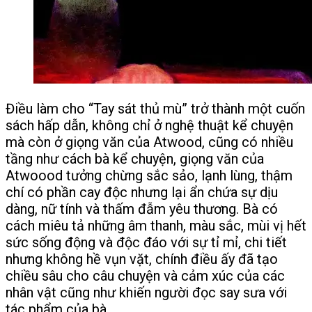
Điều làm cho “Tay sát thủ mù” trở thành một cuốn
sách hấp dẫn, không chỉ ở nghệ thuật kể chuyện
mà còn ở giọng văn của Atwood, cũng có nhiều
tầng như cách bà kể chuyện, giọng văn của
Atwoood tưởng chừng sắc sảo, lạnh lùng, thậm
chí có phần cay độc nhưng lại ẩn chứa sự dịu
dàng, nữ tính và thấm đẫm yêu thương. Bà có
cách miêu tả những âm thanh, màu sắc, mùi vị hết
sức sống động và độc đáo với sự tỉ mỉ, chi tiết
nhưng không hề vụn vặt, chính điều ấy đã tạo
chiều sâu cho câu chuyện và cảm xúc của các
nhân vật cũng như khiến người đọc say sưa với
tác phẩm của bà.