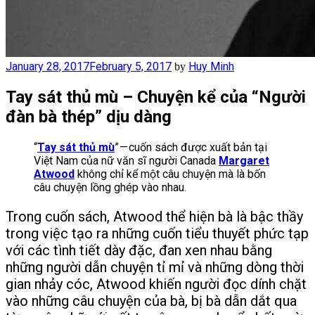
Posted
January 28, 2017
February 5, 2017
Huy Minh
by
on
Tay sát thủ mù – Chuyện kể của “Người
đàn bà thép” dịu dàng
“
Tay sát thủ mù
” — cuốn sách được xuất bản tại
Việt Nam của nữ văn sĩ người Canada
Margaret
Atwood
không chỉ kể một câu chuyện mà là bốn
câu chuyện lồng ghép vào nhau.
Trong cuốn sách, Atwood thể hiện bà là bậc thầy
trong việc tạo ra những cuốn tiểu thuyết phức tạp
với các tình tiết dày đặc, đan xen nhau bằng
những người dẫn chuyện tỉ mỉ và những dòng thời
gian nhảy cóc, Atwood khiến người đọc dính chặt
vào những câu chuyện của bà, bị bà dẫn dắt qua