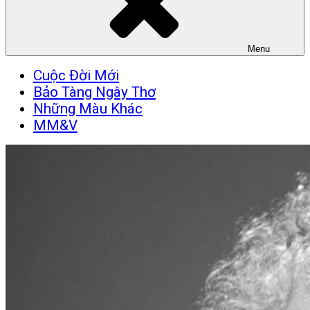
Menu
Cuộc Đời Mới
Bảo Tàng Ngây Thơ
Những Màu Khác
MM&V