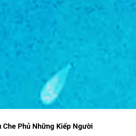
ù Che Phủ Những Kiếp Người