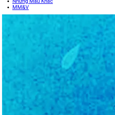
Những Màu Khác
MM&V