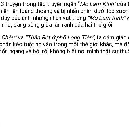
3 truyện trong tập truyện ngắn “
Mơ Lam Kinh”
của Đ
ử hiện lên loáng thoáng và bị nhấn chìm dưới lớp s
 đây của anh, những nhân vật trong
“Mơ Lam Kinh”
v
g như, đang sống giữa lằn ranh của hai thế giới.
 Chều”
và
“Thần Rớt ở phố Long Tiên”
, ta cảm giác
hận kéo tuột họ vào trong một thế giới khác, mà đô
ngổn ngang và bối rối không biết nơi mình thật sự thu